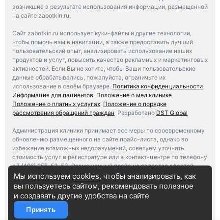
возникшие в результате использования информации, размещенной
на сайте zabotkin.ru.
Сайт zabotkin.ru использует куки-файлы и другие технологии,
чтобы помочь вам в навигации, а также предоставить лучший
пользовательский опыт, анализировать использование наших
продуктов и услуг, повысить качество рекламных и маркетинговых
активностей. Если Вы не хотите, чтобы Ваши пользовательские
данные обрабатывались, пожалуйста, ограничьте их
использование в своём браузере.
Политика конфиденциальности
Информация для пациентов
Положение о мед.клинике
Положение о платных услугах
Положение о порядке
рассмотрения обращений граждан
Разработано
DST Global
Администрация клиники принимает все меры по своевременному
обновлению размещенного на сайте прайс-листа, однако во
избежание возможных недоразумений, советуем уточнять
стоимость услуг в регистратуре или в контакт-центре по телефону
+7 (496) 258-53-53. Размещенный прайс не является офертой.
Медицинские услуги оказываются на основании договора.
Мы используем
cookies
, чтобы анализировать, как
вы пользуетесь сайтом, рекомендовать
полезное
Независимая оценка качества оказания услуг медицинским
и создавать другие удобства на сайте
организациям
Принять
Участвовать в голосовании