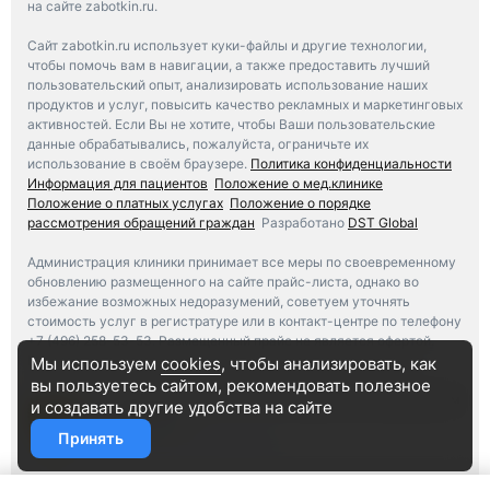
на сайте zabotkin.ru.
Сайт zabotkin.ru использует куки-файлы и другие технологии,
чтобы помочь вам в навигации, а также предоставить лучший
пользовательский опыт, анализировать использование наших
продуктов и услуг, повысить качество рекламных и маркетинговых
активностей. Если Вы не хотите, чтобы Ваши пользовательские
данные обрабатывались, пожалуйста, ограничьте их
использование в своём браузере.
Политика конфиденциальности
Информация для пациентов
Положение о мед.клинике
Положение о платных услугах
Положение о порядке
рассмотрения обращений граждан
Разработано
DST Global
Администрация клиники принимает все меры по своевременному
обновлению размещенного на сайте прайс-листа, однако во
избежание возможных недоразумений, советуем уточнять
стоимость услуг в регистратуре или в контакт-центре по телефону
+7 (496) 258-53-53. Размещенный прайс не является офертой.
Медицинские услуги оказываются на основании договора.
Мы используем
cookies
, чтобы анализировать, как
вы пользуетесь сайтом, рекомендовать
полезное
Независимая оценка качества оказания услуг медицинским
и создавать другие удобства на сайте
организациям
Принять
Участвовать в голосовании