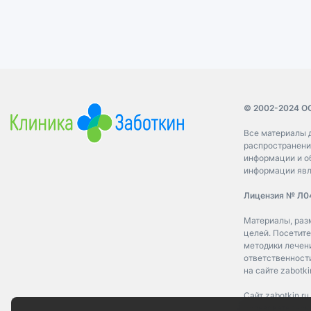
© 2002-2024 О
Все материалы д
распространение
информации и о
информации явл
Лицензия № Л04
Материалы, раз
целей. Посетите
методики лечен
ответственност
на сайте zabotkin
Сайт zabotkin.r
пользовательски