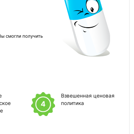
Вы смогли получить
е
Взвешенная ценовая
4
ское
политика
ие