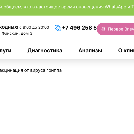
ообщаем, что в настоящее время оповещения WhatsApp и T
+7 496 258 53 53
ЫХОДНЫХ!
с 8:00 до 20:00
Первое Впеч
 Финский, дом 3
луги
Диагностика
Анализы
О кли
акцинация от вируса гриппа