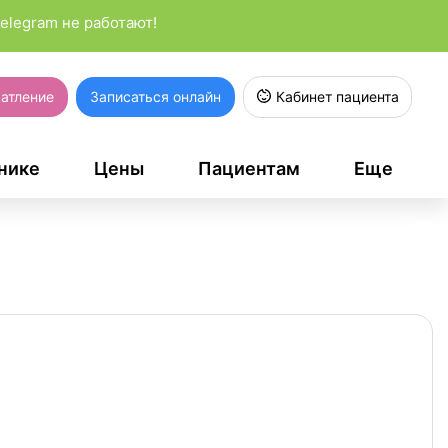
elegram не работают!
атление
Записаться онлайн
Кабинет пациента
нике
Цены
Пациентам
Еще