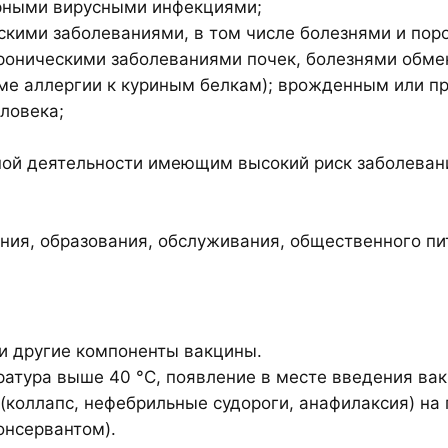
рными вирусными инфекциями;
кими заболеваниями, в том числе болезнями и поро
хроническими заболеваниями почек, болезнями обме
ме аллергии к куриным белкам); врожденным или 
ловека;
ной деятельности имеющим высокий риск заболеван
ния, образования, обслуживания, общественного пит
ли другие компоненты вакцины.
атура выше 40 °С, появление в месте введения вак
(коллапс, нефебрильные судороги, анафилаксия) на
онсервантом).