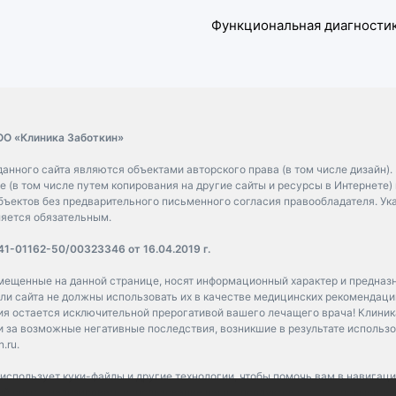
Функциональная диагности
ОО «Клиника Заботкин»
анного сайта являются объектами авторского права (в том числе дизайн)
 (в том числе путем копирования на другие сайты и ресурсы в Интернете)
бъектов без предварительного письменного согласия правообладателя. Ук
яется обязательным.
1-01162-50/00323346 от 16.04.2019 г.
мещенные на данной странице, носят информационный характер и предназ
ли сайта не должны использовать их в качестве медицинских рекомендаци
ия остается исключительной прерогативой вашего лечащего врача! Клиник
и за возможные негативные последствия, возникшие в результате исполь
.ru.
u использует куки-файлы и другие технологии, чтобы помочь вам в навигац
й опыт, анализировать использование наших продуктов и услуг, повысить 