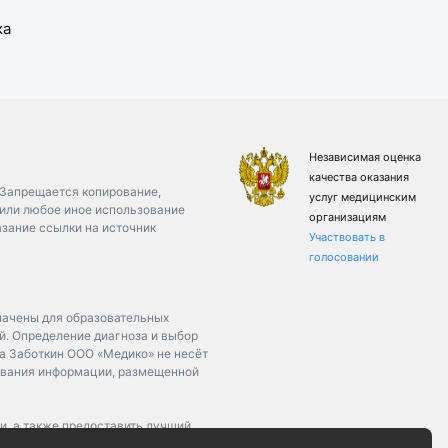
ка
Независимая оценка
качества оказания
. Запрещается копирование,
услуг медицинским
 или любое иное использование
организациям
азание ссылки на источник
Участвовать в
голосовании
начены для образовательных
й. Определение диагноза и выбор
а Заботкин ООО «Медико» не несёт
зования информации, размещенной
ии, а также предоставить лучший
качество рекламных и