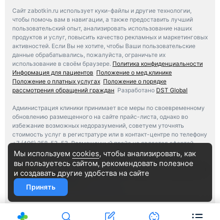
Сайт zabotkin.ru использует куки-файлы и другие технологии,
чтобы помочь вам в навигации, а также предоставить лучший
пользовательский опыт, анализировать использование наших
продуктов и услуг, повысить качество рекламных и маркетинговых
активностей. Если Вы не хотите, чтобы Ваши пользовательские
данные обрабатывались, пожалуйста, ограничьте их
использование в своём браузере.
Политика конфиденциальности
Информация для пациентов
Положение о мед.клинике
Положение о платных услугах
Положение о порядке
рассмотрения обращений граждан
Разработано
DST Global
Администрация клиники принимает все меры по своевременному
обновлению размещенного на сайте прайс-листа, однако во
избежание возможных недоразумений, советуем уточнять
стоимость услуг в регистратуре или в контакт-центре по телефону
+7 (496) 258-53-53. Размещенный прайс не является офертой.
Медицинские услуги оказываются на основании договора.
Мы используем
cookies
, чтобы анализировать, как
вы пользуетесь сайтом, рекомендовать
полезное
Независимая оценка качества оказания услуг медицинским
и создавать другие удобства на сайте
организациям
Принять
Участвовать в голосовании