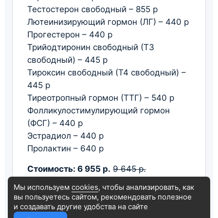
Тестостерон свободный – 855 р
Лютеинизирующий гормон (ЛГ) – 440 р
Прогестерон – 440 р
Трийодтиронин свободный (Т3
свободный) – 445 р
Тироксин свободный (Т4 свободный) –
445 р
Тиреотропный гормон (ТТГ) – 540 р
Фолликулостимулирующий гормон
(ФСГ) – 440 р
Эстрадиол – 440 р
Пролактин – 640 р
Стоимость: 6 955 р.
9 645 р.
+ взятие крови 200 р.
Мы используем
cookies
, чтобы анализировать, как
вы пользуетесь сайтом, рекомендовать
полезное
и создавать другие удобства на сайте
24.02.2025
12:26